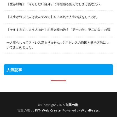
【生存戦略】「何もしない自分」に罪悪感を抱えてしまうあなたへ
【人生がつらい人は読んでみて】AIに本気で人生相談をしてみた。
【考えすぎてしまう人向け】お釈迦様の教え「第一の矢、第二の矢」の話
一人暮らしってストレス溜まりません…？ストレスの原因と解消方法につ
いてまとめました。
人気記事
© Copyright 2026
言葉の港
.
言葉の港 by
FIT-Web Create
. Powered by
WordPress
.