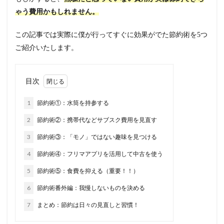
ゃう費用かもしれません。
この記事では実際に僕が行ってすぐに効果がでた節約術を5つ
ご紹介いたします。
目次
1
節約術①：水筒を持参する
2
節約術②：携帯代などサブスク費用を見直す
3
節約術③：「モノ」ではない趣味を見つける
4
節約術④：フリマアプリを活用して中古を使う
5
節約術⑤：食費を抑える（重要！！）
6
節約術番外編：我慢しないものを決める
7
まとめ：節約は日々の見直しと習慣！