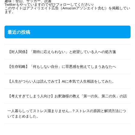
趣味：登山、サッカー、読書
Twitterもやっていますのでぜひフォローしてください♪
このサイトはアフィリエイト広告（Amazonアソシエイト含む）を掲載してい
ます。
最近の投稿
【対人関係】「期待に応えられない」と絶望している人への処方箋
【生存戦略】「何もしない自分」に罪悪感を抱えてしまうあなたへ
【人生がつらい人は読んでみて】AIに本気で人生相談をしてみた。
【考えすぎてしまう人向け】お釈迦様の教え「第一の矢、第二の矢」の話
一人暮らしってストレス溜まりません…？ストレスの原因と解消方法につ
いてまとめました。